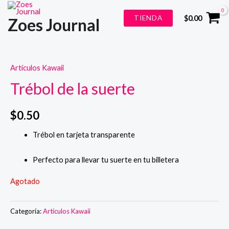
Ir
TIENDA
$
0.00
Zoes Journal
al
contenido
Artículos Kawaii
Trébol de la suerte
$
0.50
Trébol en tarjeta transparente
Perfecto para llevar tu suerte en tu billetera
Agotado
Categoría:
Artículos Kawaii