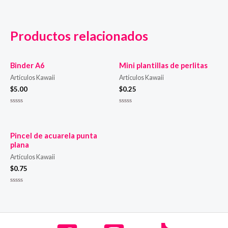
Productos relacionados
Binder A6
Mini plantillas de perlitas
Artículos Kawaii
Artículos Kawaii
$
5.00
$
0.25
Valorado
Valorado
en
en
0
0
de
de
5
5
Pincel de acuarela punta
plana
Artículos Kawaii
$
0.75
Valorado
en
0
de
5