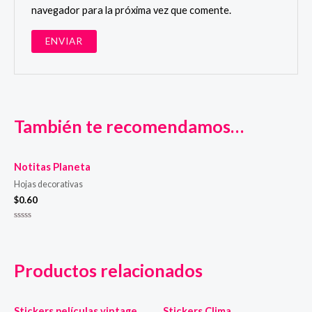
navegador para la próxima vez que comente.
También te recomendamos…
Notitas Planeta
Hojas decorativas
$
0.60
Valorado
en
0
de
5
Productos relacionados
Stickers películas vintage
Stickers Clima