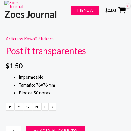
Ir
TIENDA
$
0.00
Zoes Journal
al
contenido
Artículos Kawaii
,
Stickers
Post it transparentes
$
1.50
Impermeable
Tamaño: 76×76 mm
Bloc de 50 notas
B
E
G
H
I
J
Post
AÑADIR AL CARRITO