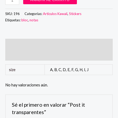
it
transparentes
SKU:
196
Categorías:
Artículos Kawaii
,
Stickers
cantidad
Etiquetas:
bloc
,
notas
Información adicional
Valoraciones (0)
size
A, B, C, D, E, F, G, H, I, J
No hay valoraciones aún.
Sé el primero en valorar “Post it
transparentes”