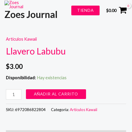
Ir
TIENDA
$
0.00
Zoes Journal
al
contenido
Artículos Kawaii
Llavero Labubu
$
3.00
Disponibilidad:
Hay existencias
Llavero
AÑADIR AL CARRITO
Labubu
cantidad
SKU:
6972086822804
Categoría:
Artículos Kawaii