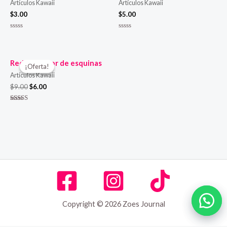
Artículos Kawaii
Artículos Kawaii
$
3.00
$
5.00
Valorado
Valorado
en
en
0
0
de
de
5
5
Redondeador de esquinas
¡Oferta!
¡Oferta!
Artículos Kawaii
$
9.00
$
6.00
Valorado en
5.00
de 5
Copyright © 2026 Zoes Journal