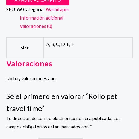
AÑADIR AL CARRITO
travel
SKU:
69
Categoría:
Washitapes
time
Información adicional
cantidad
Valoraciones (0)
A, B, C, D, E, F
size
Valoraciones
No hay valoraciones aún.
Sé el primero en valorar “Rollo pet
travel time”
Tu dirección de correo electrónico no será publicada.
Los
campos obligatorios están marcados con
*