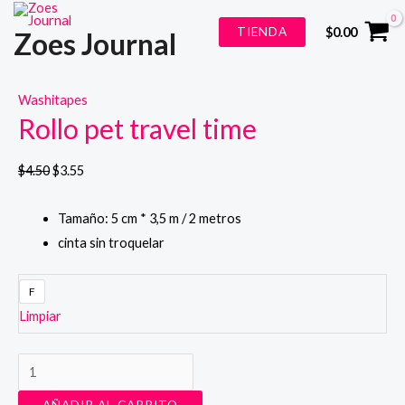
Ir
¡Oferta!
TIENDA
$
0.00
Zoes Journal
al
contenido
Washitapes
Rollo pet travel time
$
4.50
$
3.55
Tamaño: 5 cm * 3,5 m / 2 metros
cinta sin troquelar
F
Limpiar
Rollo
pet