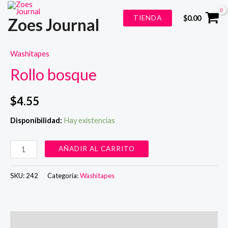
Ir
TIENDA
$
0.00
Zoes Journal
al
contenido
Washitapes
Rollo bosque
$
4.55
Disponibilidad:
Hay existencias
Rollo
AÑADIR AL CARRITO
bosque
cantidad
SKU:
242
Categoría:
Washitapes
Valoraciones (0)