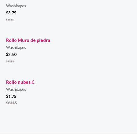
Washitapes
$
3.75
Valorado
en
0
de
Rollo Muro de piedra
5
Washitapes
$
2.50
Valorado
en
0
de
Rollo nubes C
5
Washitapes
$
1.75
Valorado en
5.00
de 5