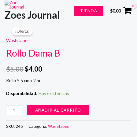
Ir
TIENDA
$
0.00
Zoes Journal
al
contenido
¡Oferta!
Washitapes
Rollo Dama B
$
5.00
$
4.00
Rollo 5.5 cm x 2 m
Disponibilidad:
Hay existencias
Rollo
AÑADIR AL CARRITO
Dama
B
SKU:
245
Categoría:
Washitapes
cantidad