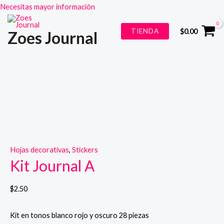
Necesitas mayor información
Ir
TIENDA
$
0.00
Zoes Journal
al
contenido
Hojas decorativas
,
Stickers
Kit Journal A
$
2.50
Kit en tonos blanco rojo y oscuro 28 piezas