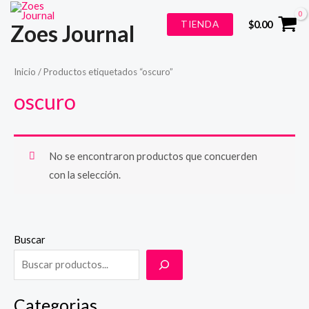
Ir
TIENDA
$
0.00
Zoes Journal
al
contenido
Inicio
/ Productos etiquetados “oscuro”
oscuro
No se encontraron productos que concuerden
con la selección.
Buscar
Categorias