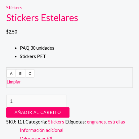
Stickers
Stickers Estelares
$
2.50
PAQ 30 unidades
Stickers PET
A
B
C
Limpiar
Stickers
Estelares
AÑADIR AL CARRITO
cantidad
SKU:
111
Categoría:
Stickers
Etiquetas:
engranes
,
estrellas
Información adicional
Valoraciones (0)