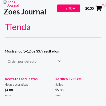
Ir
TIENDA
$
0.00
Zoes Journal
al
contenido
Tienda
Mostrando 1–12 de 337 resultados
Acetatos repuestos
Acrílico 12×5 cm
Hojas decorativas
Sellos
$
4.00
$
5.00
Valorado
Valorado
en
en
0
0