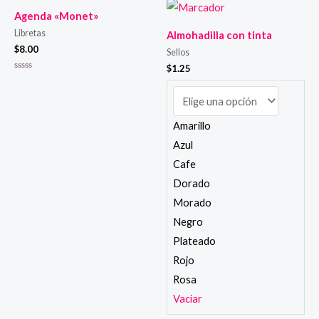
5
de
5
Agenda «Monet»
Libretas
Almohadilla con tinta
$
8.00
Sellos
$
1.25
Valorado
en
0
de
5
Amarillo
Azul
Cafe
Dorado
Morado
Negro
Plateado
Rojo
Rosa
Vaciar