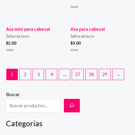
Valorado
en
0
de
5
Asa mini para cabezal
Asa para cabezal
Sellos de lacre
Sellos de lacre
$
2.00
$
3.00
Valorado
Valorado
en
en
0
0
de
de
5
5
1
2
3
4
…
27
28
29
→
Buscar
Categorias