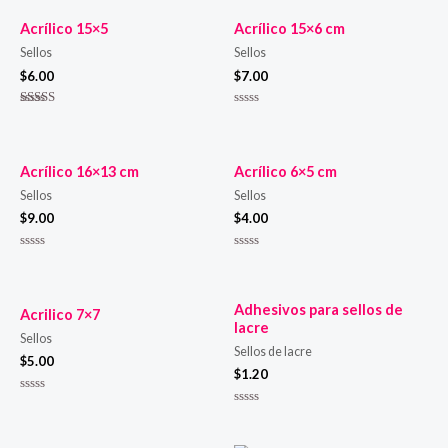
de
de
5
5
Acrílico 15×5
Acrílico 15×6 cm
Sellos
Sellos
$
6.00
$
7.00
Valorado en
Valorado
5.00
en
de 5
0
de
5
Acrílico 16×13 cm
Acrílico 6×5 cm
Sellos
Sellos
$
9.00
$
4.00
Valorado
Valorado
en
en
0
0
de
de
5
5
Adhesivos para sellos de
Acrilico 7×7
lacre
Sellos
Sellos de lacre
$
5.00
$
1.20
Valorado
en
Valorado
0
en
de
0