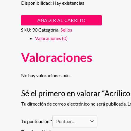
Disponibilidad:
Hay existencias
Acrílico
AÑADIR AL CARRITO
6x5
SKU:
90
Categoría:
Sellos
cm
Valoraciones (0)
cantidad
Valoraciones
No hay valoraciones aún.
Sé el primero en valorar “Acrílic
Tu dirección de correo electrónico no será publicada.
L
Tu puntuación
*