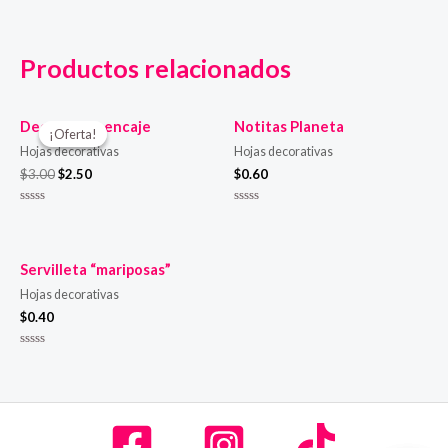
Productos relacionados
Decoración encaje
Notitas Planeta
¡Oferta!
¡Oferta!
Hojas decorativas
Hojas decorativas
$
3.00
$
2.50
$
0.60
Valorado
Valorado
en
en
0
0
de
de
5
5
Servilleta “mariposas”
Hojas decorativas
$
0.40
Valorado
en
0
de
5