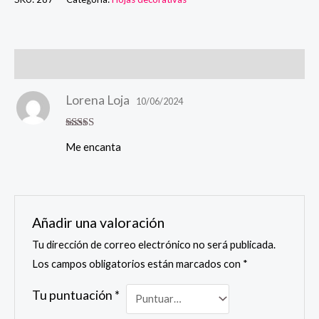
cantidad
Valoraciones (1)
Lorena Loja
10/06/2024
Valorado en
Me encanta
5
de 5
Añadir una valoración
Tu dirección de correo electrónico no será publicada.
Los campos obligatorios están marcados con
*
Tu puntuación
*