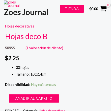
Ir
TIENDA
$
0.00
Zoes Journal
al
contenido
Hojas decorativas
Hojas deco B
(
1
valoración de cliente)
Valorado
1
5.00
sobre 5
$
2.25
basado en
puntuación
de cliente
30 hojas
Tamaño: 10cx14cm
Disponibilidad:
Hay existencias
Hojas
AÑADIR AL CARRITO
deco
B
SKU:
287
Categoría:
Hojas decorativas