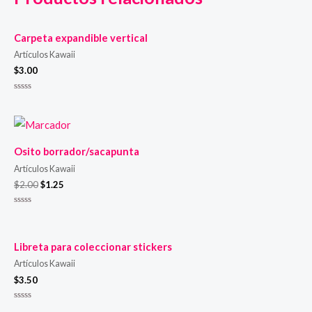
Carpeta expandible vertical
Artículos Kawaii
$
3.00
Valorado
en
0
de
5
Osito borrador/sacapunta
Artículos Kawaii
$
2.00
$
1.25
Valorado
en
0
de
Libreta para coleccionar stickers
5
Artículos Kawaii
$
3.50
Valorado