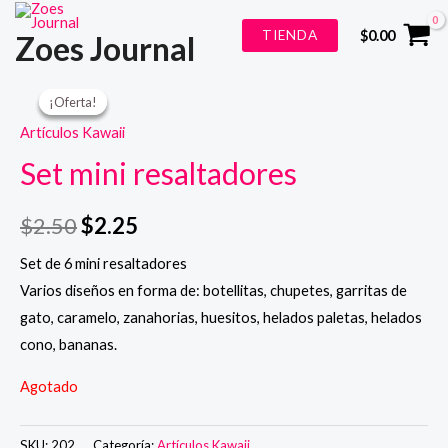
Ir
TIENDA
$
0.00
Zoes Journal
al
contenido
¡Oferta!
¡Oferta!
¡Oferta!
Artículos Kawaii
Set mini resaltadores
$
2.50
$
2.25
Set de 6 mini resaltadores
Varios diseños en forma de: botellitas, chupetes, garritas de
gato, caramelo, zanahorias, huesitos, helados paletas, helados
cono, bananas.
Agotado
SKU:
202
Categoría:
Artículos Kawaii