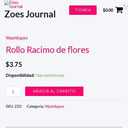
Ir
TIENDA
$
0.00
Zoes Journal
al
contenido
Washitapes
Rollo Racimo de flores
$
3.75
Disponibilidad:
Hay existencias
Rollo
AÑADIR AL CARRITO
Racimo
de
SKU:
220
Categoría:
Washitapes
flores
cantidad