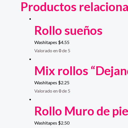
Productos relacion
Rollo sueños
Washitapes
$
4.55
Valorado en
0
de 5
Mix rollos “Dejan
Washitapes
$
2.25
Valorado en
0
de 5
Rollo Muro de pi
Washitapes
$
2.50