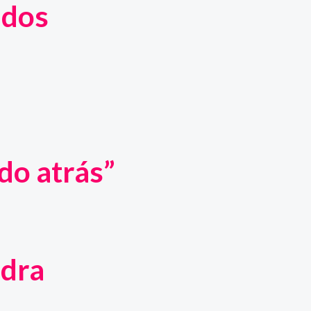
ados
do atrás”
edra