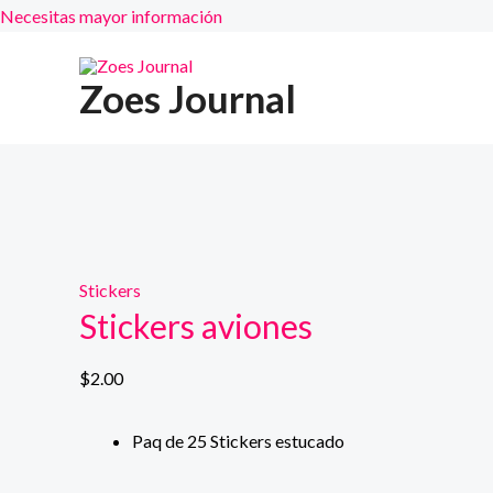
Necesitas mayor información
Ir
al
Zoes Journal
contenido
Stickers
Stickers aviones
$
2.00
Paq de 25 Stickers estucado