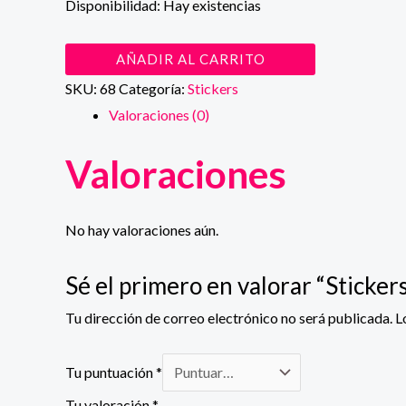
Disponibilidad:
Hay existencias
Stickers
AÑADIR AL CARRITO
aviones
SKU:
68
Categoría:
Stickers
cantidad
Valoraciones (0)
Valoraciones
No hay valoraciones aún.
Sé el primero en valorar “Sticker
Tu dirección de correo electrónico no será publicada.
L
Tu puntuación
*
Tu valoración
*