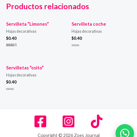
Productos relacionados
Servilleta “Limones”
Servilleta coche
Hojas decorativas
Hojas decorativas
$
0.40
$
0.40
Valorado en
Valorado
5.00
en
de 5
0
de
5
Servilletas “osito”
Hojas decorativas
$
0.40
Valorado
en
0
de
5
Copyright © 2026 Zoes Journal