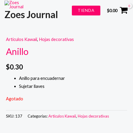
Ir
TIENDA
$
0.00
Zoes Journal
al
contenido
Artículos Kawaii
,
Hojas decorativas
Anillo
$
0.30
Anillo para encuadernar
Sujetar llaves
Agotado
SKU:
137
Categorías:
Artículos Kawaii
,
Hojas decorativas