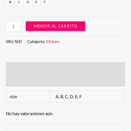
B
C
D
E
F
Cuaderno
AÑADIR AL CARRITO
de
stickers
SKU:
N/D
Categoría:
Stickers
"Revista"
cantidad
Información adicional
Valoraciones (0)
size
A, B, C, D, E, F
No hay valoraciones aún.