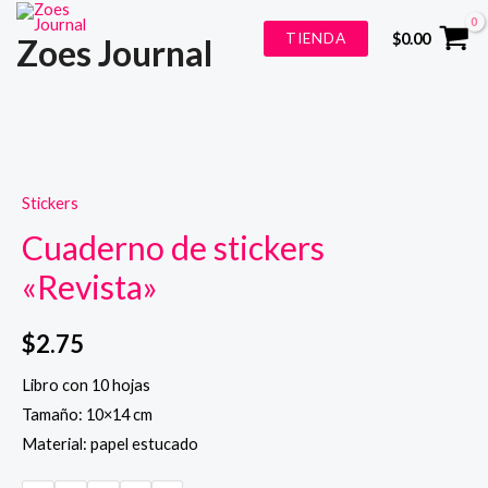
Ir
TIENDA
$
0.00
Zoes Journal
al
contenido
Stickers
Cuaderno de stickers
«Revista»
$
2.75
Libro con 10 hojas
Tamaño: 10×14 cm
Material: papel estucado