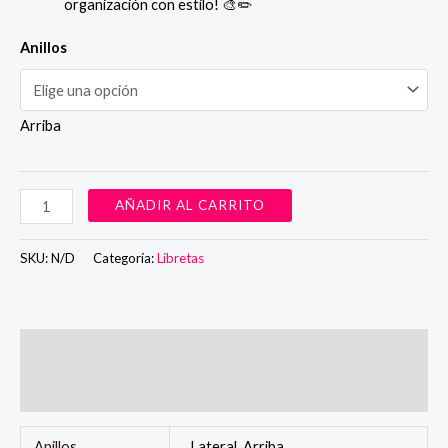
organización con estilo! 🎨✏️
Anillos
Arriba
Libreta
AÑADIR AL CARRITO
A6
Anillado
SKU:
N/D
Categoría:
Libretas
cantidad
Información adicional
Valoraciones (0)
Anillos
Lateral, Arriba