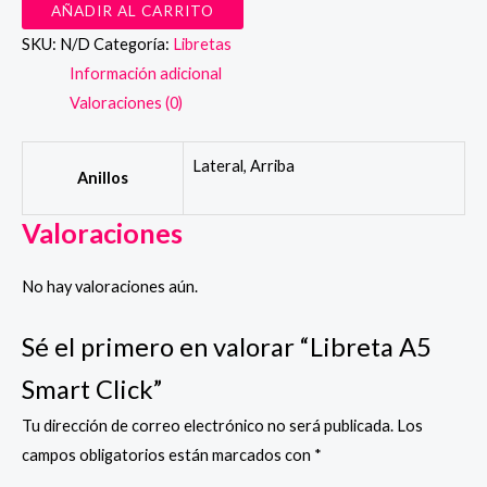
AÑADIR AL CARRITO
Smart
SKU:
N/D
Categoría:
Libretas
Click
Información adicional
cantidad
Valoraciones (0)
Lateral, Arriba
Anillos
Valoraciones
No hay valoraciones aún.
Sé el primero en valorar “Libreta A5
Smart Click”
Tu dirección de correo electrónico no será publicada.
Los
campos obligatorios están marcados con
*