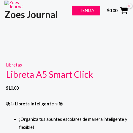
Ir
TIENDA
$
0.00
Zoes Journal
al
contenido
Libretas
Libreta A5 Smart Click
$
10.00
📚✨
Libreta Inteligente
✨📚
¡Organiza tus apuntes escolares de manera inteligente y
flexible!