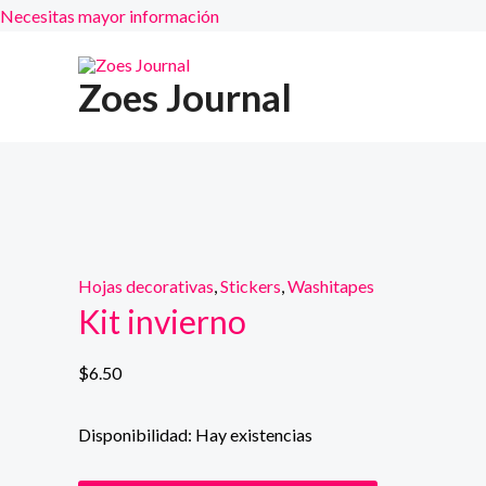
Necesitas mayor información
Ir
¡Oferta!
¡Oferta!
al
Zoes Journal
contenido
Hojas decorativas
,
Stickers
,
Washitapes
Kit invierno
$
6.50
Disponibilidad:
Hay existencias