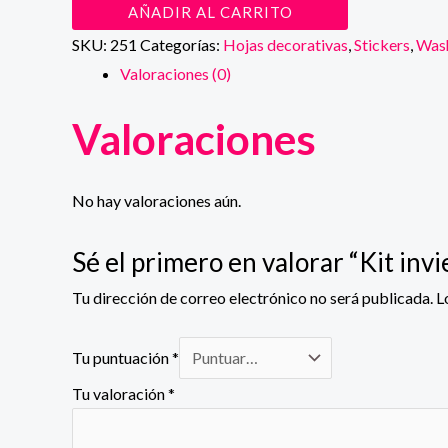
Kit
AÑADIR AL CARRITO
invierno
SKU:
251
Categorías:
Hojas decorativas
,
Stickers
,
Wash
cantidad
Valoraciones (0)
Valoraciones
No hay valoraciones aún.
Sé el primero en valorar “Kit invi
Tu dirección de correo electrónico no será publicada.
L
Tu puntuación
*
Tu valoración
*