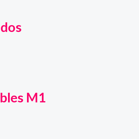
ados
ibles M1