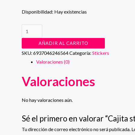
Disponibilidad:
Hay existencias
Cajita
stickers
AÑADIR AL CARRITO
I
SKU:
6937046246564
Categoría:
Stickers
cantidad
Valoraciones (0)
Valoraciones
No hay valoraciones aún.
Sé el primero en valorar “Cajita st
Tu dirección de correo electrónico no será publicada.
L