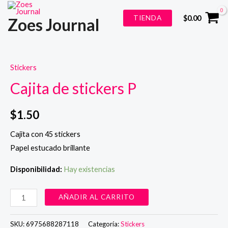
Ir
TIENDA
$
0.00
Zoes Journal
al
contenido
Stickers
Cajita de stickers P
$
1.50
Cajita con 45 stickers
Papel estucado brillante
Disponibilidad:
Hay existencias
Cajita
AÑADIR AL CARRITO
de
stickers
SKU:
6975688287118
Categoría:
Stickers