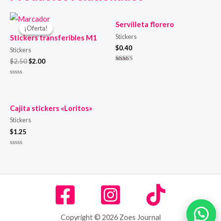
Servilleta florero
¡Oferta!
¡Oferta!
Stickers
Stickers transferibles M1
$
0.40
Stickers
$
2.50
$
2.00
Valorado
en
4.00
Valorado
de 5
en
0
de
5
Cajita stickers «Loritos»
Stickers
$
1.25
Valorado
en
0
de
5
Copyright © 2026 Zoes Journal