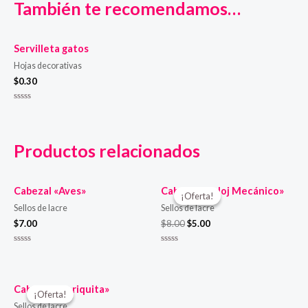
También te recomendamos…
Servilleta gatos
Hojas decorativas
$
0.30
Valorado
en
0
de
5
Productos relacionados
Cabezal «Aves»
Cabezal «Reloj Mecánico»
¡Oferta!
¡Oferta!
Sellos de lacre
Sellos de lacre
$
7.00
$
8.00
$
5.00
Valorado
Valorado
en
en
0
0
de
de
5
5
Cabezal «mariquita»
¡Oferta!
¡Oferta!
Sellos de lacre