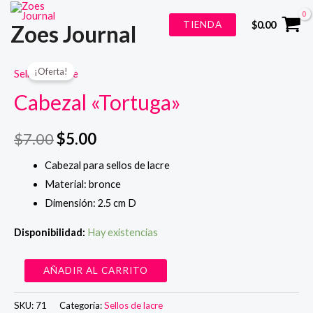
Ir
TIENDA
$
0.00
Zoes Journal
al
contenido
¡Oferta!
Sellos de lacre
Cabezal «Tortuga»
$
7.00
$
5.00
Cabezal para sellos de lacre
Material: bronce
Dimensión: 2.5 cm D
Disponibilidad:
Hay existencias
Cabezal
AÑADIR AL CARRITO
"Tortuga"
cantidad
SKU:
71
Categoría:
Sellos de lacre