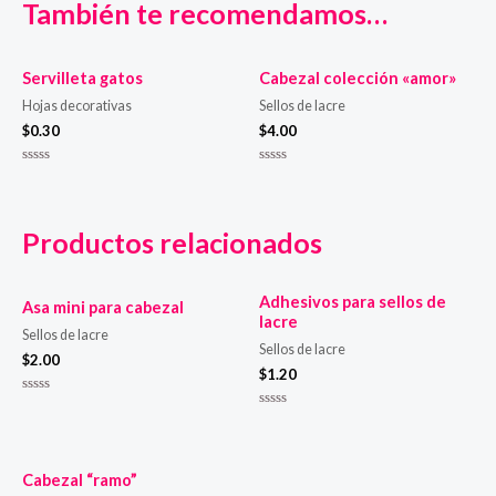
También te recomendamos…
Servilleta gatos
Cabezal colección «amor»
Hojas decorativas
Sellos de lacre
$
0.30
$
4.00
Valorado
Valorado
en
en
0
0
de
de
5
5
Productos relacionados
Adhesivos para sellos de
Asa mini para cabezal
lacre
Sellos de lacre
Sellos de lacre
$
2.00
$
1.20
Valorado
en
Valorado
0
en
de
0
5
de
5
Cabezal “ramo”