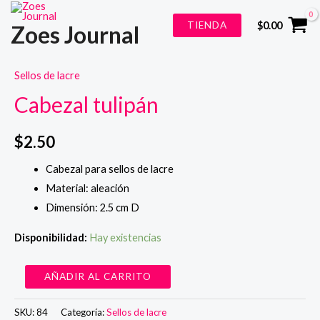
Ir
TIENDA
$
0.00
Zoes Journal
al
contenido
Sellos de lacre
Cabezal tulipán
$
2.50
Cabezal para sellos de lacre
Material: aleación
Dimensión: 2.5 cm D
Disponibilidad:
Hay existencias
Cabezal
AÑADIR AL CARRITO
tulipán
cantidad
SKU:
84
Categoría:
Sellos de lacre