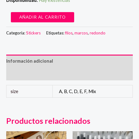
Disponibilidad:
Hay existencias
Stickers
AÑADIR AL CARRITO
"Góticos"
cantidad
Categoría:
Stickers
Etiquetas:
filos
,
marcos
,
redondo
Información adicional
Valoraciones (0)
size
A, B, C, D, E, F, Mix
Productos relacionados