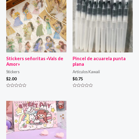
Stickers señoritas «Vals de
Pincel de acuarela punta
Amor»
plana
Stickers
Artículos Kawaii
$
2.00
$
0.75
Valorado
Valorado
en
en
0
0
de
de
5
5