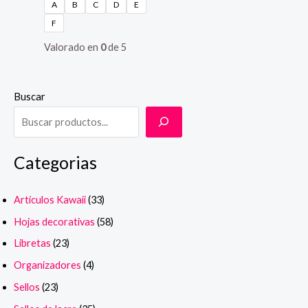
A
B
C
D
E
F
Valorado en
0
de 5
Buscar
Categorias
Artículos Kawaii
(33)
Hojas decorativas
(58)
Libretas
(23)
Organizadores
(4)
Sellos
(23)