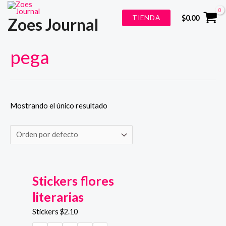
Ir
TIENDA
$
0.00
Zoes Journal
al
contenido
pega
Mostrando el único resultado
Stickers flores
literarias
Stickers
$
2.10