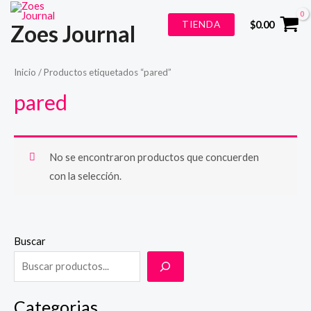
Ir
TIENDA
$
0.00
Zoes Journal
al
contenido
Inicio
/ Productos etiquetados “pared”
pared
No se encontraron productos que concuerden
con la selección.
Buscar
Categorias