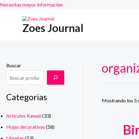
Necesitas mayor información
Ir
al
Zoes Journal
contenido
organi
Buscar
Categorias
Mostrando los 5 
Artículos Kawaii
(33)
Bi
Hojas decorativas
(58)
Libretas
(23)