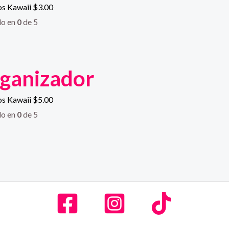
os Kawaii
$
3.00
do en
0
de 5
ganizador
os Kawaii
$
5.00
do en
0
de 5