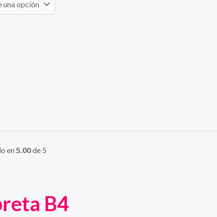
r
do en
5.00
de 5
breta B4