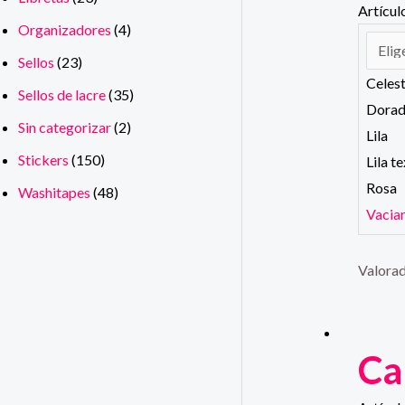
Artícul
Organizadores
(4)
Sellos
(23)
Celes
Sellos de lacre
(35)
Dora
Sin categorizar
(2)
Lila
Stickers
(150)
Lila t
Rosa
Washitapes
(48)
Vacia
Valora
Ca