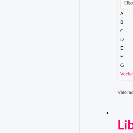
A
B
C
D
E
F
G
Vacia
Valora
Li