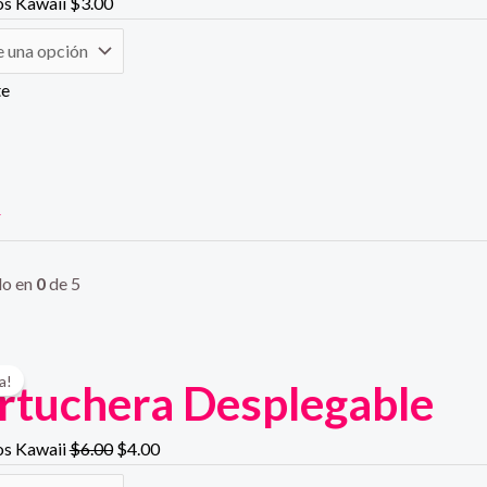
os Kawaii
$
3.00
te
r
do en
0
de 5
a!
rtuchera Desplegable
os Kawaii
$
6.00
$
4.00