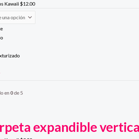
os Kawaii
$
12.00
te
do
exturizado
r
do en
0
de 5
rpeta expandible vertica