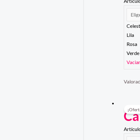
Artícul
Celes
Lila
Rosa
Verde
Vacia
Valora
¡Ofert
Ca
Artícul