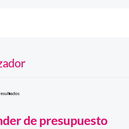
zador
resultados
nder de presupuesto