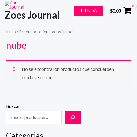
Ir
TIENDA
$
0.00
Zoes Journal
al
contenido
Inicio
/ Productos etiquetados “nube”
nube
No se encontraron productos que concuerden
con la selección.
Buscar
Categorias