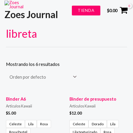
Ir
TIENDA
$
0.00
Zoes Journal
al
contenido
libreta
Mostrando los 6 resultados
Binder A6
Binder de presupuesto
Artículos Kawaii
Artículos Kawaii
$
5.00
$
12.00
Celeste
Lila
Rosa
Celeste
Dorado
Lila
Rosa Pastel
Lila texturizado
Rosa