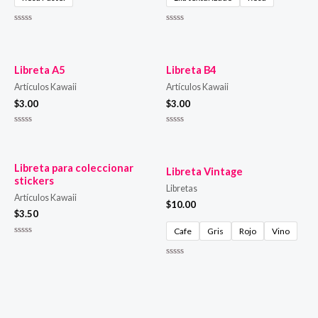
Valorado
Valorado
en
en
0
0
de
de
5
5
Libreta A5
Libreta B4
Artículos Kawaii
Artículos Kawaii
$
3.00
$
3.00
Valorado
Valorado
en
en
0
0
de
de
5
5
Libreta para coleccionar
Libreta Vintage
stickers
Libretas
Artículos Kawaii
$
10.00
$
3.50
Cafe
Gris
Rojo
Vino
Valorado
en
0
Valorado
de
en
5
0
de
5