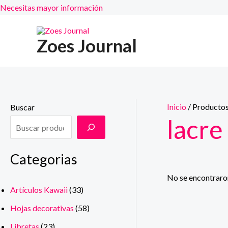
Necesitas mayor información
Ir
al
Zoes Journal
contenido
Inicio
/ Productos
Buscar
lacre
Categorias
No se encontraro
Artículos Kawaii
(33)
Hojas decorativas
(58)
Libretas
(23)