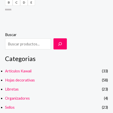
B
C
D
E
Valorado
en
0
de
5
Buscar
Categorias
Artículos Kawaii
(33)
Hojas decorativas
(58)
Libretas
(23)
Organizadores
(4)
Sellos
(23)