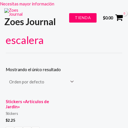
Necesitas mayor información
Ir
TIENDA
$
0.00
Zoes Journal
al
contenido
escalera
Mostrando el único resultado
Stickers «Artículos de
Jardín»
Stickers
$
2.25