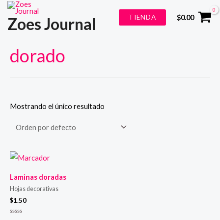
Ir
TIENDA
$
0.00
Zoes Journal
al
contenido
dorado
Mostrando el único resultado
Laminas doradas
Hojas decorativas
$
1.50
Valorado