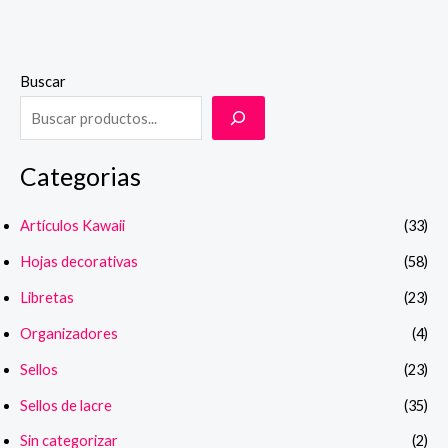
en
0
de
5
Buscar
Categorias
Artículos Kawaii
(33)
Hojas decorativas
(58)
Libretas
(23)
Organizadores
(4)
Sellos
(23)
Sellos de lacre
(35)
Sin categorizar
(2)